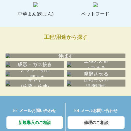
中華まん(肉まん)
ペットフード
工程/用途から探す
伸ばす
生地の分割
成形・ガス抜き
・丸める
カット・切る
発酵させる
・型抜き
冷やす
仕込み水の
(冷蔵・冷凍)
温度調節
メールお問い合わせ
メールお問い合わせ
新規導入のご相談
修理のご相談