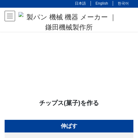
コ
ナ
日本語
English
한국어
ン
ビ
テ
ゲ
ン
ー
ツ
シ
に
ョ
移
ン
動
に
移
動
チップス(菓子)を作る
伸ばす