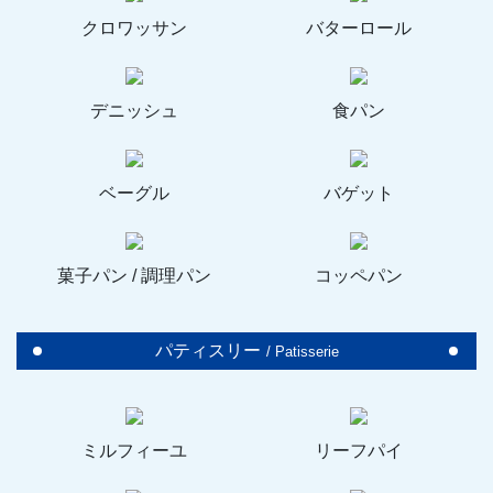
クロワッサン
バターロール
デニッシュ
食パン
ベーグル
バゲット
菓子パン / 調理パン
コッペパン
パティスリー
/ Patisserie
ミルフィーユ
リーフパイ