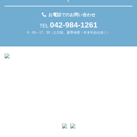
お電話でのお問い合わせ
042-984-1261
TEL
9：00～17：30（土日祝、夏季休暇・年末年始を除く）
本 社
〒351-0022
埼玉県朝霞市東弁財1-3-3 朝霞台駅前ビル301
日高工場
〒350-1205
埼玉県日高市原宿746
TEL
042-984-1261
FAX
042-978-6683
copyright(C) 2021 Kamata Kikai Seisakusho