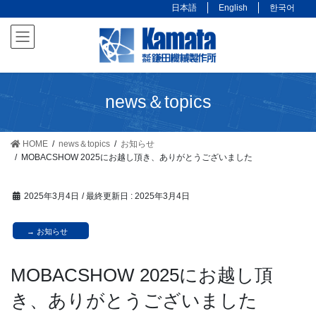
コ
ナ
日本語
English
한국어
ン
ビ
テ
ゲ
ン
ー
ツ
シ
に
ョ
news＆topics
移
ン
動
に
移
HOME
news＆topics
お知らせ
MOBACSHOW 2025にお越し頂き、ありがとうございました
動
2025年3月4日
/ 最終更新日 :
2025年3月4日
お知らせ
MOBACSHOW 2025にお越し頂
き、ありがとうございました