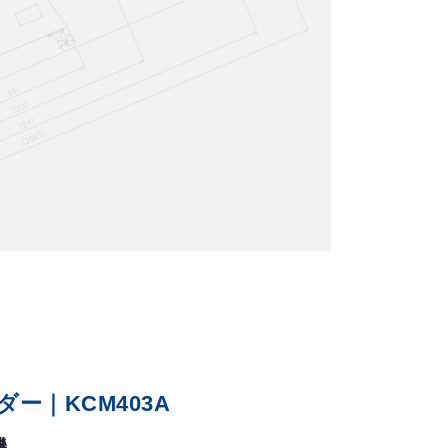
ー｜KCM403A
機