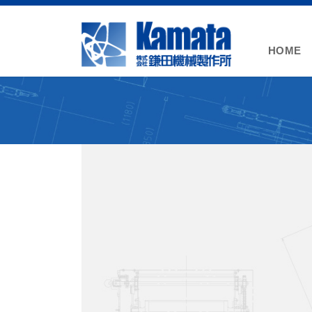
コ
ナ
ン
ビ
テ
ゲ
HOME
ン
ー
ツ
シ
に
ョ
移
ン
動
に
移
動