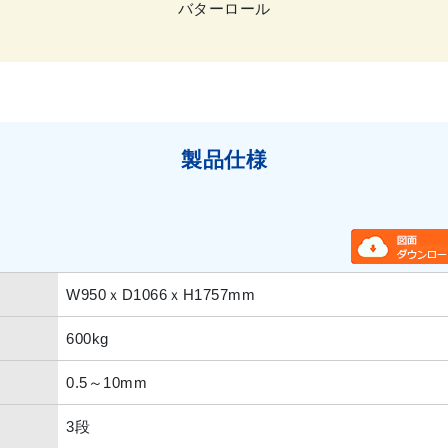
バターロール
製品仕様
W950ｘD1066ｘH1757mm
600kg
0.5～10mm
3段