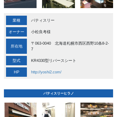
業種
パティスリー
オーナー
小松良考様
〒063-0040 北海道札幌市西区西野10条8-2-
所在地
7
型式
KR4330型リバースシート
HP
http://yoshi2.com/
パティスリーヒラノ