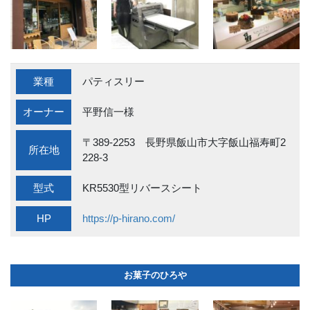
業種
パティスリー
オーナー
平野信一様
〒389-2253 長野県飯山市大字飯山福寿町2
所在地
228-3
型式
KR5530型リバースシート
HP
https://p-hirano.com/
お菓子のひろや