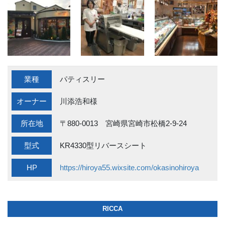
業種
パティスリー
オーナー
川添浩和様
所在地
〒880-0013 宮崎県宮崎市松橋2-9-24
型式
KR4330型リバースシート
HP
https://hiroya55.wixsite.com/okasinohiroya
RICCA