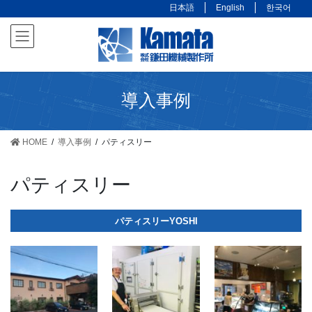
コ
ナ
日本語
English
한국어
ン
ビ
テ
ゲ
ン
ー
ツ
シ
に
ョ
導入事例
移
ン
動
に
移
HOME
導入事例
パティスリー
動
パティスリー
パティスリーYOSHI