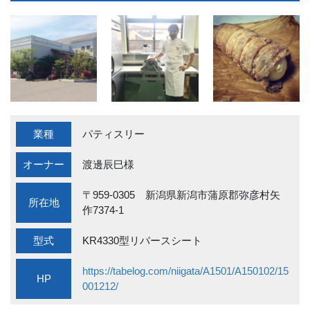
業種
パティスリー
オーナー
渡邊辰巳様
〒959-0305 新潟県新潟市蒲原郡弥彦村矢
所在地
作7374-1
型式
KR4330型リバースシート
https://tabelog.com/niigata/A1501/A150102/15
HP
001212/