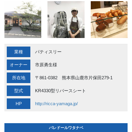
業種
パティスリー
オーナー
市原勇生様
所在地
〒861-0382 熊本県山鹿市片保田279-1
型式
KR4330型リバースシート
HP
http://ricca-yamaga.jp/
パレドールワタナベ