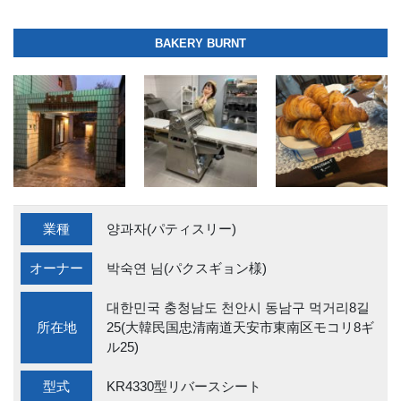
BAKERY BURNT
業種
양과자(パティスリー)
オーナー
박숙연 님(パクスギョン様)
대한민국 충청남도 천안시 동남구 먹거리8길
所在地
25(大韓民国忠清南道天安市東南区モコリ8ギ
ル25)
型式
KR4330型リバースシート