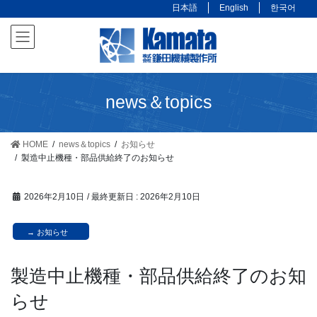
コ
ナ
日本語
English
한국어
ン
ビ
テ
ゲ
ン
ー
ツ
シ
に
ョ
news＆topics
移
ン
動
に
移
HOME
news＆topics
お知らせ
製造中止機種・部品供給終了のお知らせ
動
2026年2月10日
/ 最終更新日 :
2026年2月10日
お知らせ
製造中止機種・部品供給終了のお知
らせ