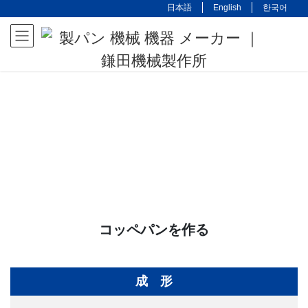
コ
ナ
日本語
English
한국어
ン
ビ
テ
ゲ
ン
ー
ツ
シ
に
ョ
移
ン
動
に
移
動
コッペパンを作る
成 形