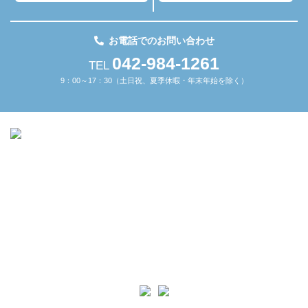
お電話でのお問い合わせ
042-984-1261
TEL
9：00～17：30（土日祝、夏季休暇・年末年始を除く）
本 社
〒351-0022
埼玉県朝霞市東弁財1-3-3 朝霞台駅前ビル301
日高工場
〒350-1205
埼玉県日高市原宿746
TEL
042-984-1261
FAX
042-978-6683