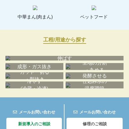
中華まん(肉まん)
ペットフード
工程/用途から探す
伸ばす
生地の分割
成形・ガス抜き
・丸める
カット・切る
発酵させる
・型抜き
冷やす
仕込み水の
(冷蔵・冷凍)
温度調節
メールお問い合わせ
メールお問い合わせ
新規導入のご相談
修理のご相談